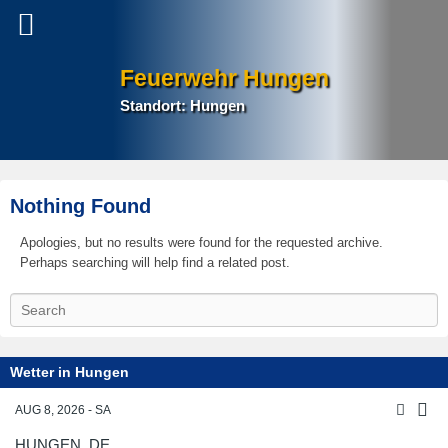
Feuerwehr Hungen
Standort: Hungen
Nothing Found
Apologies, but no results were found for the requested archive.
Perhaps searching will help find a related post.
S
e
a
r
Wetter in Hungen
c
h
AUG 8, 2026 - SA
HUNGEN, DE