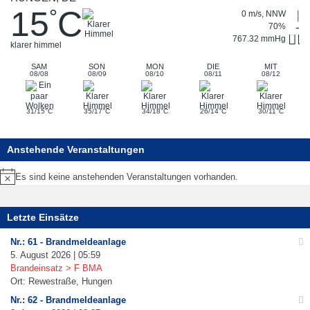
15
C
°
0 m/s, NNW
70%
767.32 mmHg
klarer himmel
SAM
SON
MON
DIE
MIT
08/08
08/09
08/10
08/11
08/12
°
°
°
°
°
31/15
C
35/17
C
34/18
C
26/14
C
30/11
C
Anstehende Veranstaltungen
Es sind keine anstehenden Veranstaltungen vorhanden.
Hinweis
Letzte Einsätze
Nr.: 61 - Brandmeldeanlage
5. August 2026 | 05:59
Brandeinsatz > F BMA
Ort: Rewestraße, Hungen
Nr.: 62 - Brandmeldeanlage