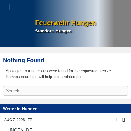
Feuerwehr Hungen
Standort: Hungen
Nothing Found
Apologies, but no results were found for the requested archive.
Perhaps searching will help find a related post.
S
e
a
r
Wetter in Hungen
c
h
AUG 7, 2026 - FR
HUNGEN, DE