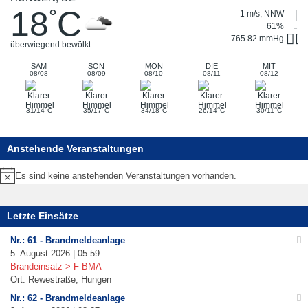
18
C
°
1 m/s, NNW
61%
765.82 mmHg
überwiegend bewölkt
SAM
SON
MON
DIE
MIT
08/08
08/09
08/10
08/11
08/12
°
°
°
°
°
31/14
C
35/17
C
34/18
C
26/14
C
30/11
C
Anstehende Veranstaltungen
Es sind keine anstehenden Veranstaltungen vorhanden.
Hinweis
Letzte Einsätze
Nr.: 61 - Brandmeldeanlage
5. August 2026 | 05:59
Brandeinsatz > F BMA
Ort: Rewestraße, Hungen
Nr.: 62 - Brandmeldeanlage